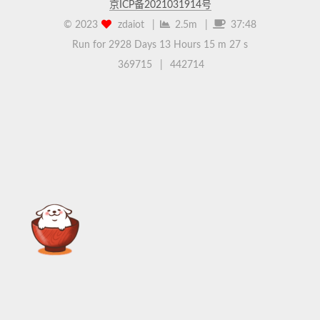
京ICP备2021031914号
©
2023
zdaiot
|
2.5m
|
37:48
Run for 2928 Days
13 Hours 15 m 27 s
369715
|
442714